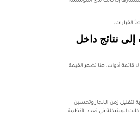
ستثمارها إذا كانت لدى المؤسسة
طأ القرارات.
إلى نتائج داخل
ا قائمة أدوات. هنا تظهر القيمة
في الموافقات اليدوية، فالحل ليس دائمًا ERP جديدًا. قد تكون Workflow Automation أو Power Platform كافية لتقليل زمن الإنجاز وتحسين
أولوية قد تكون CRM أكثر من أي منصة أخرى. أما إذا كانت المشكلة في تعدد الأنظمة