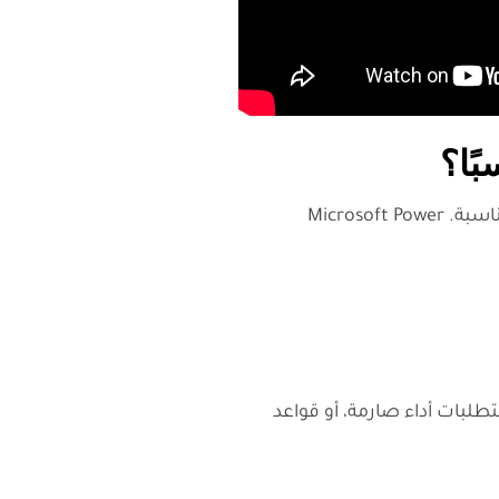
في المؤسسات الكبيرة، لا ينبغي النظر إلى Low-Code باعتبارها بديلًا سحريًا عن التطوير التقليدي، بل كأداة تسريع في الحالات المناسبة. Microsoft Power
تطلبات أداء صارمة، أو قواعد