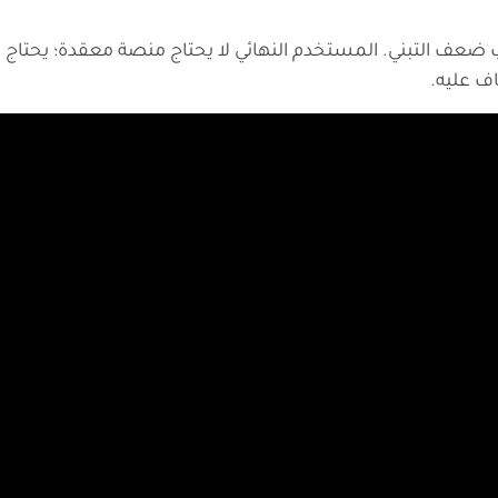
ضعف التبني. المستخدم النهائي لا يحتاج منصة معقدة؛ يحتاج تجرب
اف عليه.