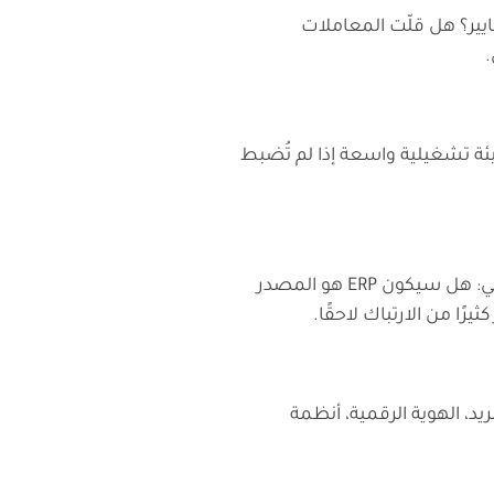
ير؟ هل قلّت المعاملات
.
يئة تشغيلية واسعة إذا لم تُضبط
كثير من المشاريع الرقمية تتعثر لأن كل إدارة تملك نسخة مختلفة من الحقيقة. قبل إطلاق أي منصة، يجب تحديد النظام المرجعي: هل سيكون ERP هو المصدر
، الهوية الرقمية، أنظمة