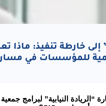
” إلى خارطة تنفيذ: ماذا تع
قمية للمؤسسات في مسار 
ارة “الريادة النيابية” لبرامج جمعية