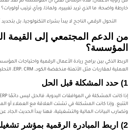
من زاوية الأعمال، هذه الرسائل تعني أن المؤسسة لم تعد تعم
خارطة واضحة: ما الذي تريد تغييره، ولماذا، وبأي ترتيب أولويات؟
التحول الرقمي الناجح لا يبدأ بشراء التكنولوجيا، بل بتحديد أ
من الدعم المجتمعي إلى القيمة الت
المؤسسة؟
الربط الذكي بين برامج ريادة الأعمال الرقمية واحتياجات المؤسس
العملية لمقاربات مثل الأتمتة منخفضة الكود، ERP، CRM، التحليلات، وذكاء الأعمال، بشرط أن تُستخدم في المكان الصحيح.
1) حدد المشكلة قبل الحل
وتضارب البيانات المالية والتشغيلية، فهنا يبدأ الحديث الجاد عن ERP وتكاملاته
2) اربط المبادرة الرقمية بمؤشر تشغيلي واضح