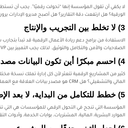
لا يكفي أن تقول المؤسسة إنها “تحولت رقميًا”. يجب أن تست
الورقية؟ هل ارتفعت دقة التقارير؟ هل أصبح مديرو الإدارات 
3) لا تخلط بين التجريب والإنتاج
الاستفادة من برامج دعم ريادة الأعمال الرقمية قد تبدأ بتجارب
الصلاحيات والأمن والتكامل والتوثيق. لذلك يجب التمييز بين MVP قابل للتعلم وبين منصة تشغيلية قابلة للتوسع.
4) احسم مبكرًا أين تكون البيانات مصدر الحقيقة
المالي والتشغيلي؟ هل CRM هو مصدر بيانات العلاقة مع العملاء؟ هل هناك مستودع بيانات موحد للتحليلات؟ هذا القرار يختصر كثيرًا من الارتباك لاحقًا.
5) خطط للتكامل من البداية، لا بعد الإطلاق
المؤسسة التي تنجح في التحول الرقمي للمؤسسات هي التي تنظر 
الموارد البشرية، المالية، المشتريات، بوابات الخدمة، وأدوات الت