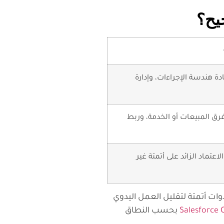
ادة هندسة الإجراءات، وإدارة
فرق المبيعات أو الخدمة، وربط
اعتماد الزائد على أتمتة غير
قد يكون الحل الأمثل هو مزيج متدرج: ERP كأساس تشغيلي، CRM كواجهة علاقة، وPower Platform أو أدوات أتمتة لتقليل العمل اليدوي
Salesforce
بحسب النطاق