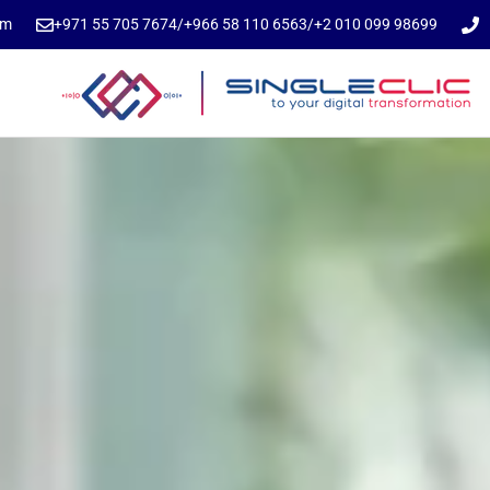
om
⁦+971 55 705 7674⁩
/