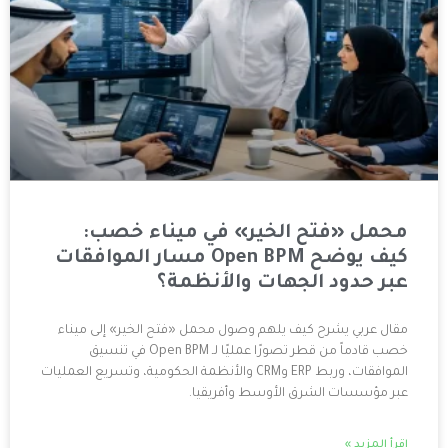
 الخير» في ميناء خصب:
كيف يوضح Open BPM مسار الموافقات
لجهات والأنظمة؟
يف يلهم وصول محمل «فتح الخير» إلى ميناء
خصب قادماً من قطر تصورًا عمليًا لـ Open BPM في تنسيق
الموافقات، وربط ERP وCRM والأنظمة الحكومية، وتسريع العمليات
ق الأوسط وأفريقيا.