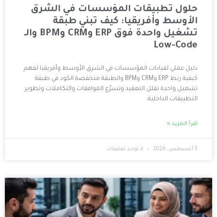
قات المؤسسات في الشرق
ريقيا: كيف تبني طبقة
تشغيل واحدة فوق ERP وCRM وBPM والـ
ات المؤسسات في الشرق الأوسط وأفريقيا لفهم
كيفية ربط ERP وCRM وBPM والطبقة منخفضة الكود في طبقة
 التعقيد وتسرّع الموافقات والتكاملات وتطوير
.
لا توجد تعليقات