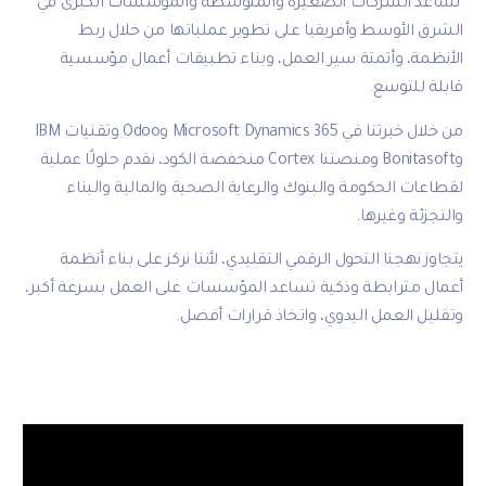
لصغيرة والمتوسطة والمؤسسات الكبرى في
يقيا على تطوير عملياتها من خلال ربط
ير العمل، وبناء تطبيقات أعمال مؤسسية
من خلال خبرتنا في Microsoft Dynamics 365 وOdoo وتقنيات IBM
وBonitasoft ومنصتنا Cortex منخفضة الكود، نقدم حلولًا عملية
لبنوك والرعاية الصحية والمالية والبناء
الرقمي التقليدي، لأننا نركز على بناء أنظمة
كية تساعد المؤسسات على العمل بسرعة أكبر،
ي، واتخاذ قرارات أفضل.