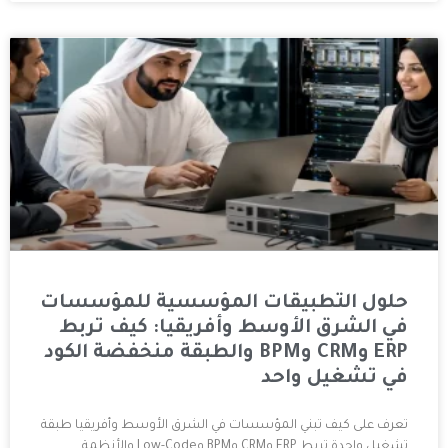
بيقات المؤسسية للمؤسسات
لأوسط وأفريقيا: كيف تربط
ERP وCRM وBPM والطبقة منخفضة الكود
واحد
ني المؤسسات في الشرق الأوسط وأفريقيا طبقة
تشغيل واحدة تربط ERP وCRM وBPM وLow-Code والأنظمة