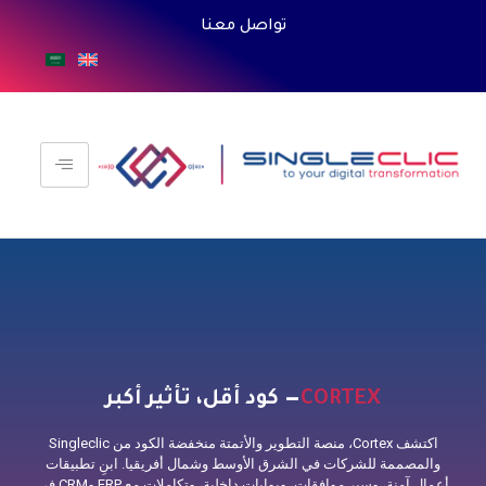
تواصل معنا
CO
— كود أقل، تأثير أكبر
ت أعمال مدعومة،بالذكاء
الاصطناعي أنظمة ERP وCRM وأتمتة سير
العمل
اكتشف Cortex، منصة التطوير والأتمتة منخفضة الكود من Singleclic
 في الشرق الأوسط وشمال أفريقيا. ابنِ تطبيقات
أعمال آمنة، وسير موافقات، وبوابات داخلية، وتكاملات مع ERP وCRM في