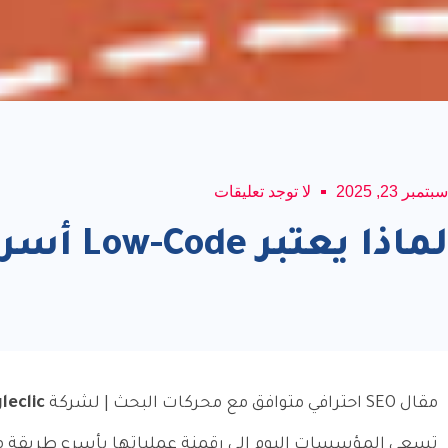
سبتمبر 23, 2025
لا توجد تعليقات
لماذا يعتبر Low-Code أسرع وسيلة لرقمنة العمليات التقليدية؟
مقال SEO احترافي متوافق مع محركات البحث | لشركة
leclic
تسعى المؤسسات اليوم إلى رقمنة عملياتها بأسرع طريقة ممك