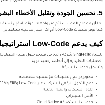
وهذا يجعله خيارًا مثاليًا لرقمنة المؤسسات الصغيرة والمتو
5. تحسين الجودة وتقليل الأخطاء البشرية
بما أن معظم العمليات تتم عبر واجهات مؤتمتة، فإن نسبة ا
كما توفر منصات Low-Code أدوات اختبار مدمجة تساعد في اكتشاف الأخطاء قبل إطلاق النظام، مما يقلل التكاليف ويرفع كفاءة التشغيل.
كيف يدعم Low-Code استراتيجيات Singleclic في التحول الرقمي؟
باعتبار
Singleclic
العمليات التقليدية إلى أنظمة رقمية قوية.
وتشمل خدمات الشركة:
تطوير برامج وتطبيقات مؤسسية مخصصة
دعم التحول الرقمي للشركات عبر Low-Code وERP وCRM
حلول الشبكات والبنية التحتية
الأمن السيبراني
خدمات الاستضافة Cloud Native