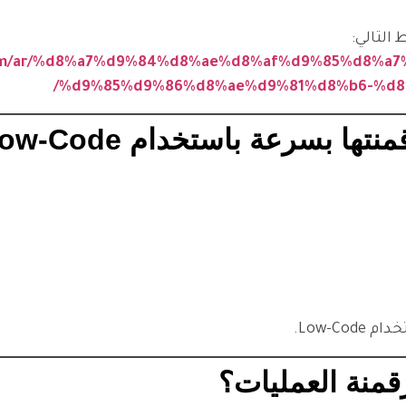
ic.com/ar/%d8%a7%d9%84%d8%ae%d8%af%d9%85%d8
%d9%85%d9%86%d8%ae%d9%81%d8%b6-%d8
ا بسرعة باستخدام Low-Code
Low-C.