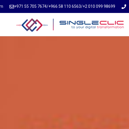
om
⁦+971 55 705 7674⁩
/