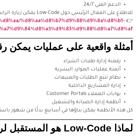
الدعم الفني 24/7
للاطلاع على المقال الرئيسي حول Low-Code يمكن زيارة الرابط التالي:
%a7%d8%aa/%d8%aa%d8%b7%d9%88%d9%8a%d8%b1-
👉
%a7%d9%84%d8%a3%d9%83%d9%88%d8%a7%d8%af/
أمثلة واقعية على عمليات يمكن رقمنته
رقمنة إدارة طلبات الشراء
أتمتة عمليات الموارد البشرية
نظام تتبع الطلبات والمبيعات
إدارة المشاريع الداخلية
بوابات العملاء Customer Portals
أنظمة إدارة الصيانة والتشغيل
كل هذه الأنظمة يمكن بناؤها في أسابيع بدلًا من شهور باستخدام ode
لماذا Low-Code هو المستقبل لرقمنة العمليات؟