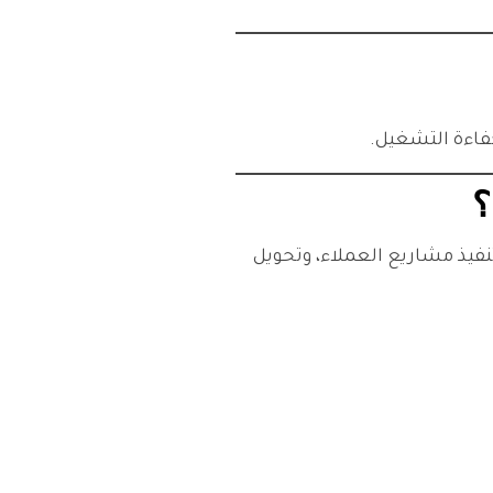
 المعلومات منذ عام 2013، فإنها تعتمد على تقنيات Low-Code لتسريع تنفيذ مشاريع العملاء، وتحويل