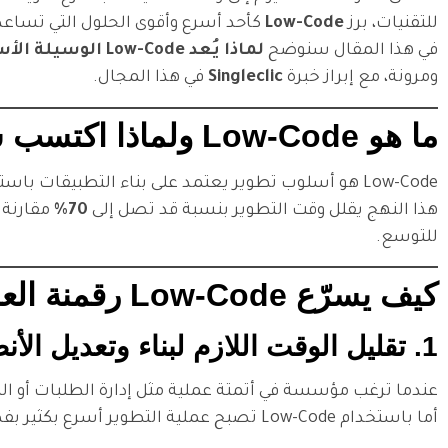
للتقنيات، برز
Low-Code
كأحد أسرع وأقوى الحلول التي تساعد ا
في هذا المقال سنوضح
لماذا يُعد Low-Code الوسيلة الأسرع لرقمنة العمليات
ومرونة، مع إبراز خبرة
Singleclic
في هذا المجال.
ما هو Low-Code ولماذا اكتسب شعبية كبيرة؟
Low-Code هو أسلوب تطوير يعتمد على بناء التطبيقات باستخدام واجهات مرئية (Visual Interfaces) بدلًا من كتابة آلاف الأسطر من الأكواد.
هذا النهج يقلل وقت التطوير بنسبة قد تصل إلى
70%
مقارنة ب
للتوسع.
كيف يسرّع Low-Code رقمنة العمليات التقليدية؟
1. تقليل الوقت اللازم لبناء وتعديل الأنظمة
عندما ترغب مؤسسة في أتمتة عملية مثل إدارة الطلبات أو الم
أما باستخدام Low-Code تصبح عملية التطوير أسرع بكثير بفضل: