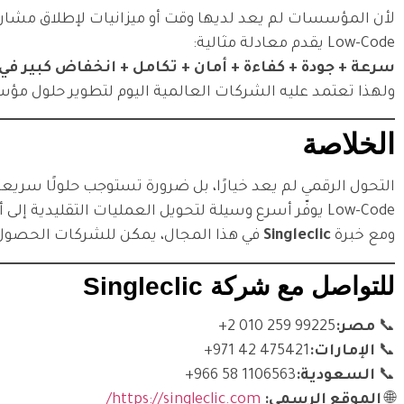
لأن المؤسسات لم يعد لديها وقت أو ميزانيات لإطلاق مشاري
Low-Code يقدم معادلة مثالية:
سرعة + جودة + كفاءة + أمان + تكامل + انخفاض كبير في 
ولهذا تعتمد عليه الشركات العالمية اليوم لتطوير حلول مؤ
الخلاصة
التحول الرقمي لم يعد خيارًا، بل ضرورة تستوجب حلولًا سريعة
Low-Code يوفّر أسرع وسيلة لتحويل العمليات التقليدية إلى أنظمة رقمية متكاملة، ويمنح المؤسسات القدرة على الابتكار دون قيود.
ومع خبرة
Singleclic
في هذا المجال، يمكن للشركات الحصول ع
للتواصل مع شركة Singleclic
📞
مصر:
⁦+2 010 259 99225⁩
📞
الإمارات:
⁦+971 42 475421⁩
📞
السعودية:
⁦+966 58 1106563⁩
🌐
الموقع الرسمي:
https://singleclic.com/