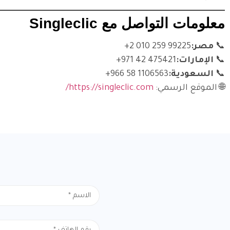
معلومات التواصل مع Singleclic
📞
مصر:
⁦+2 010 259 99225⁩
📞
الإمارات:
⁦+971 42 475421⁩
📞
السعودية:
⁦+966 58 1106563⁩
🌐 الموقع الرسمي:
https://singleclic.com/