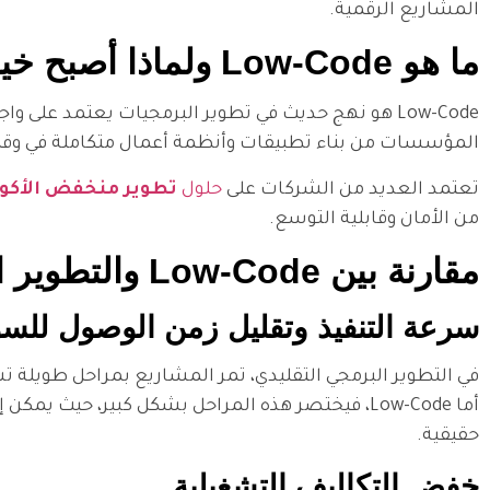
المشاريع الرقمية.
ما هو Low-Code ولماذا أصبح خيارًا مؤسسيًا؟
Low-Code هو نهج حديث في تطوير البرمجيات يعتمد على 
المؤسسات من بناء تطبيقات وأنظمة أعمال متكاملة في وقت ق
تعتمد العديد من الشركات على
حلول
تطوير منخفض الأكوا
من الأمان وقابلية التوسع.
مقارنة بين Low-Code والتطوير البرمجي التقليدي
سرعة التنفيذ وتقليل زمن الوصول للس
في التطوير البرمجي التقليدي، تمر المشاريع بمراحل طويلة تش
أما Low-Code، فيختصر هذه المراحل بشكل كبير، حي
حقيقية.
خفض التكاليف التشغيلية