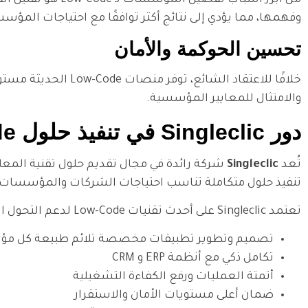
وفهمها، مما يؤدي إلى نتائج أكثر توافقًا مع احتياجات المؤس
تحسين الحوكمة والأمان
خلافًا للاعتقاد الش
والامتثال للمعايير المؤسسية.
دور Singleclic في تنفيذ حلول Low-Code للمؤسسات
تُعد
Singleclic
تنفيذ حلول متكاملة تناسب احتياجات الشركات والمؤسسات 
تعتمد Singleclic على أحدث تقنيات Low-Code لدعم التحول الرقمي، من خلال:
تصميم وتطوير تطبيقات مخصصة تلائم طبيعة كل م
تكامل ذكي مع أنظمة ERP و CRM
أتمتة العمليات ورفع الكفاءة التشغيلية
ضمان أعلى مستويات الأمان والاستقرار