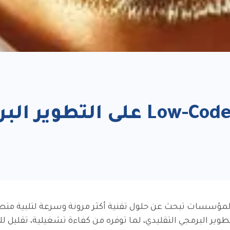
لماذا تفضّل المؤسسات Low-Code على التط
مؤسسات تبحث عن حلول تقنية أكثر مرونة وسرعة لتلبية متطل
وير البرمجي التقليدي، لما توفره من كفاءة تشغيلية، تقليل ل