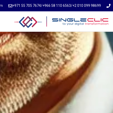
om
⁦+971 55 705 7674⁩
/