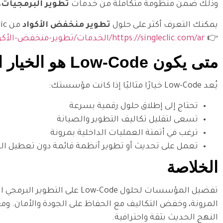
وذلك ضمن منظومة متكاملة من خدمات
تطوير البرمجيات،
يمكنك التعرف أكثر على حلول
تطوير منخفض الأكواد
من Singleclic من خلال هذه الصفحة:
👉
https://singleclic.com/ar/الخدمات/تطوير-منخفض-الأكواد/
متى يكون Low-Code هو الخيار الأفضل لمؤسستك؟
يُعد Low-Code خيارًا مثاليًا إذا كانت مؤسستك:
تحتاج إلى إطلاق حلول رقمية بسرعة
تسعى لتقليل تكاليف التطوير والصيانة
ترغب في أتمتة العمليات الداخلية بمرونة
تعمل على تحديث أو تطوير أنظمة قائمة دون تعطيل ا
الخلاصة
تفضيل المؤسسات لحلول -Code
المرونة، وخفض التكاليف مع الحفاظ على الجودة والأمان. وم
النهج الحديث بثقة واحترافية.