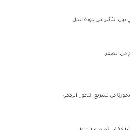
تة العمليات الداخلية وربط الأنظمة المختلفة مثل ERP و CRM. وهنا تلعب حلول Low-Code دورًا محوريًا في تسريع التحول الرقمي
 الأعمال المشاركة في تصميم الحلول