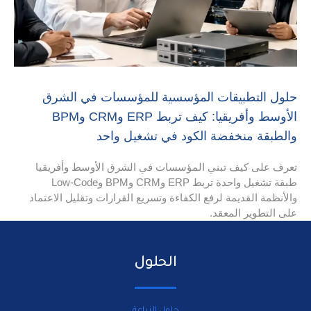
ت المؤسسية للمؤسسات في الشرق
الأوسط وأفريقيا: كيف تربط ERP وCRM وBPM
 الكود في تشغيل واحد
ي المؤسسات في الشرق الأوسط وأفريقيا
طبقة تشغيل واحدة تربط ERP وCRM وBPM وLow-Code
فع الكفاءة وتسريع القرارات وتقليل الاعتماد
.
الحلول