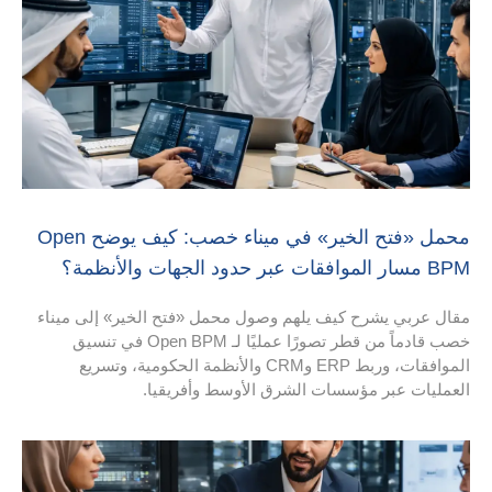
محمل «فتح الخير» في ميناء خصب: كيف يوضح Open
ف يلهم وصول محمل «فتح الخير» إلى ميناء
خصب قادماً من قطر تصورًا عمليًا لـ Open BPM في تنسيق
الموافقات، وربط ERP وCRM والأنظمة الحكومية، وتسريع
ات الشرق الأوسط وأفريقيا.