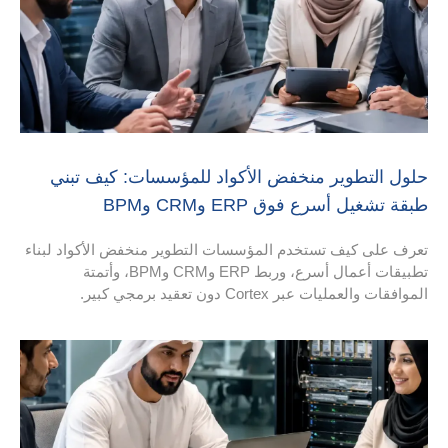
نخفض الأكواد للمؤسسات: كيف تبني
E وCRM وBPM
دم المؤسسات التطوير منخفض الأكواد لبناء
تطبيقات أعمال أسرع، وربط ERP وCRM وBPM، وأتمتة
يد برمجي كبير.