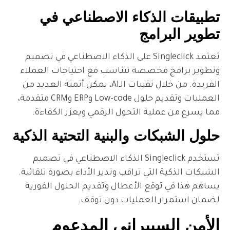
لذكاء الاصطناعي في
امج
تعتمد Singleclick على الذكاء الاصطناعي في تصميم
خصصة تتناسب مع احتياجات العملاء
الفريدة. من خلال تقنيات الـAI، يمكن أتمتة العديد من
العمليات وتقديم حلول Low-code وERP وCRM متقدمة،
ية التحول الرقمي ويعزز الكفاءة.
ت والبنية التحتية الذكية
تستخدم Singleclick الذكاء الاصطناعي في تصميم
لتي تراقب وتدير الأداء بصورة تلقائية.
قع الأعطال وتقديم الحلول الفورية
العمليات دون توقف.
يبراني المدعوم