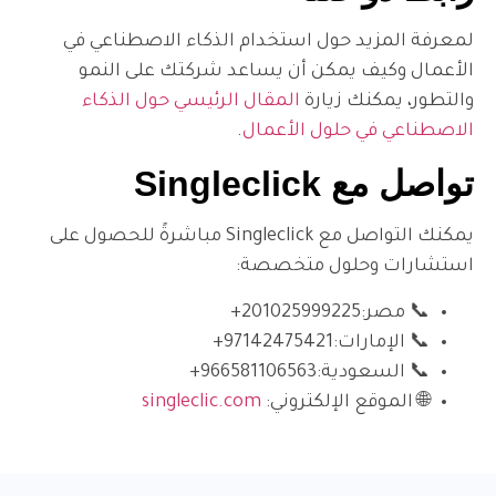
لمعرفة المزيد حول استخدام الذك
الأعمال وكيف يمكن أن يساعد ش
المقال الرئيسي حول الذكاء
والتط
.
الاصطناعي ف
توا
يمكنك التواصل مع Singleclick مباشرةً للحصول على
استشارات و
⁦+20102599922
⁦+97142475421⁩

⁦+966581106563⁩
📞 
singleclic.com
🌐 الموقع 