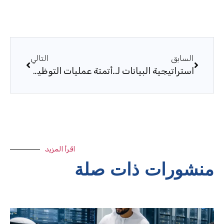
التالي
استراتيجية البيانات لتطبيقات تطوير منخفض الكود للمؤسسات: الجودة والحوكمة والتقارير
أتمتة عمليات التوظيف Onboarding والرواتب: ثورة في إدارة الموارد البشرية
اقرأ المزيد
 ذات صلة