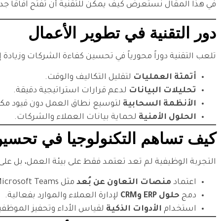
في هذا المقال نستعرض كيف يمكن للتقنية أن تفتح آفاقاً جد
دور التقنية في تطوير الأعمال
تلعب التقنية دوراً محورياً في تحسين كفاءة الشركات وزيادة إن
أتمتة العمليات
لتقليل التكاليف والوقت.
تحليلات البيانات
لدعم قرارات استراتيجية دقيقة.
الأنظمة السحابية
لتوسيع نطاق العمل دون قيود مكان
الحلول الأمنية
لحماية بيانات العملاء والشركات.
كيف تساهم التكنولوجيا في تحسين ت
التجربة الوظيفية لم تعد تعتمد فقط على بيئة العمل، بل على 
اعتماد
منصات التعاون عن بُعد
مثل Microsoft Teams أو Slack.
دمج
حلول ERP وCRM
لإدارة العملاء والموارد بفعالية.
استخدام
الأدوات الذكية
لقياس الأداء وتحفيز الموظفي