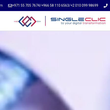
om
⁦+971 55 705 7674⁩
/