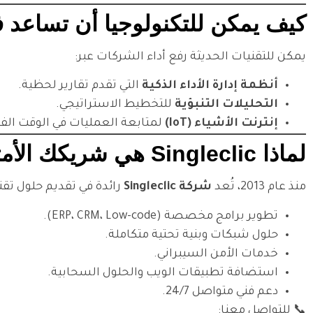
كيف يمكن للتكنولوجيا أن تساعد في 
يمكن للتقنيات الحديثة رفع أداء الشركات عبر:
أنظمة إدارة الأداء الذكية
التي تقدم تقارير لحظية.
التحليلات التنبؤية
للتخطيط الاستراتيجي.
إنترنت الأشياء (IoT)
لمتابعة العمليات في الوقت الف
لماذا Singleclic هي شريكك الأمثل للتحول التقني؟ (H2)
منذ عام 2013، تُعد
شركة Singleclic
رائدة في تقديم حلول تقن
تطوير برامج مخصصة (ERP، CRM، Low-code).
حلول شبكات وبنية تحتية متكاملة.
خدمات الأمن السيبراني.
استضافة تطبيقات الويب والحلول السحابية.
دعم فني متواصل 24/7.
📞 للتواصل معنا: