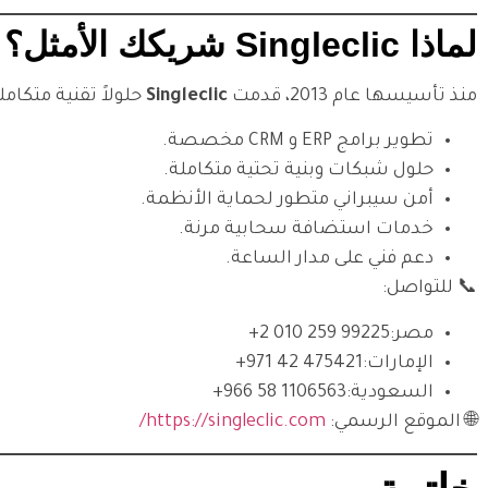
لماذا Singleclic شريكك الأمثل؟
منذ تأسيسها عام 2013، قدمت
Singleclic
حلولاً تقنية متكام
تطوير برامج ERP و CRM مخصصة.
حلول شبكات وبنية تحتية متكاملة.
أمن سيبراني متطور لحماية الأنظمة.
خدمات استضافة سحابية مرنة.
دعم فني على مدار الساعة.
📞 للتواصل:
مصر:
⁦+2 010 259 99225⁩
الإمارات:
⁦+971 42 475421⁩
السعودية:
⁦+966 58 1106563⁩
🌐 الموقع الرسمي:
https://singleclic.com/