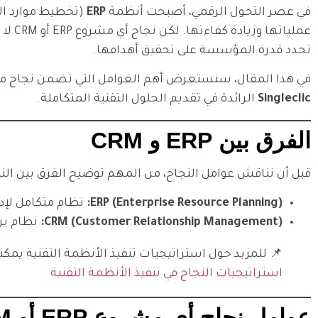
في عصر التحول الرقمي، أصبحت أنظمة
ERP
(تخطيط موارد ا
عملياتها وزيادة كفاءتها. لكن نجاح أي مشروع ERP أو CRM لا يعتمد فقط على اختيار النظام المناسب، بل على مجموعة من
تحدد قدرة المؤسسة على تحقيق أهدافها.
في هذا المقال، سنستعرض أهم العوامل التي تضمن نجاح مشاريع ERP أو CRM، وكيف يمكن للشركات تطبيقها بفعالية مع الاستفاد
Singleclic
الرائدة في تقديم الحلول التقنية المتكاملة.
الفرق بين ERP و CRM
قبل أن نناقش عوامل النجاح، من المهم توضيح الفرق بين الن
ERP (Enterprise Resource Planning):
نظام متكامل لإدا
CRM (Customer Relationship Management):
نظام يرك
📌 للمزيد حول استراتيجيات تنفيذ الأنظمة التقنية يمكنك
استراتيجيات النجاح في تنفيذ الأنظمة التقنية
عوامل نجاح أي مشروع ERP أو CRM