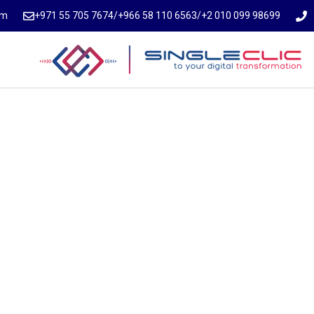
om
⁦+971 55 705 7674⁩
/