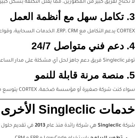
لا تحتاج لفريق كبير من المطورين، مما يقلل التكلفة بشكل كبير.
3. تكامل سهل مع أنظمة العمل
CORTEX يدعم التكامل مع ERP، CRM، الخدمات السحابية، وقواعد البيانات.
4. دعم فني متواصل 24/7
توفر Singleclic فريق دعم جاهز لحل أي مشكلة على مدار الساعة.
5. منصة مرنة قابلة للنمو
سواء كنت شركة صغيرة أو مؤسسة ضخمة، CORTEX يتوسع مع احتياجاتك.
خدمات Singleclic الأخرى
شركة
Singleclic
هي شركة رائدة منذ عام
2013
في تقديم حلول ت