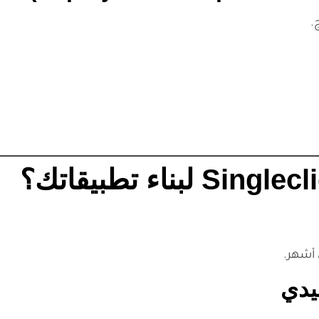
.
 أشهر.