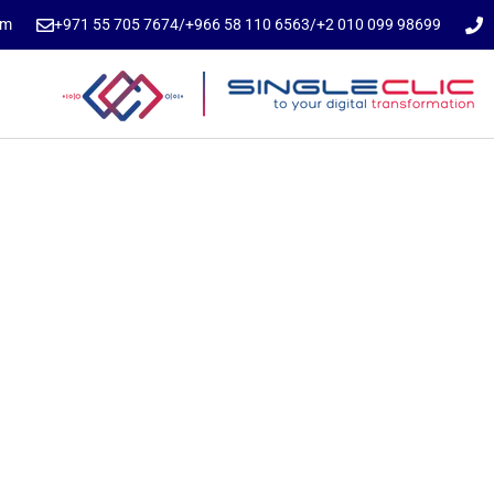
om
⁦+971 55 705 7674⁩
/