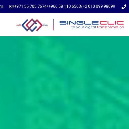
om
⁦+971 55 705 7674⁩
/