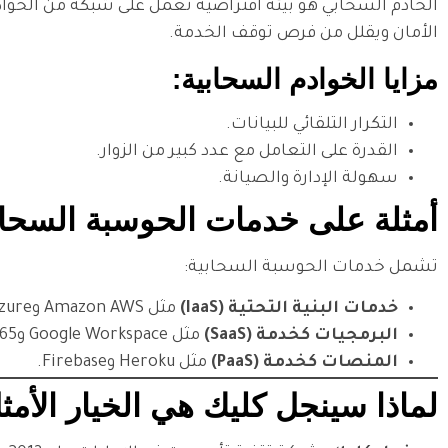
الخادم السحابي هو بيئة افتراضية تعمل على شبكة من الخوادم 
الأمان ويقلل من فرص توقف الخدمة.
مزايا الخوادم السحابية:
التكرار التلقائي للبيانات.
القدرة على التعامل مع عدد كبير من الزوار.
سهولة الإدارة والصيانة.
أمثلة على خدمات الحوسبة السحاب
تشمل خدمات الحوسبة السحابية:
خدمات البنية التحتية (IaaS)
مثل Amazon AWS وMicrosoft Azure.
البرمجيات كخدمة (SaaS)
مثل Google Workspace وMicrosoft 365.
المنصات كخدمة (PaaS)
مثل Heroku وFirebase.
لماذا سينجل كليك هي الخيار الأ