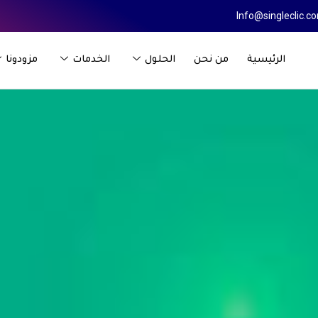
Info@singleclic.c
الرئيسية
من نحن
الحلول
الخدمات
مزودونا