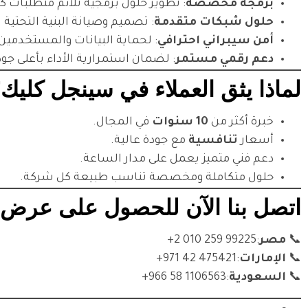
برمجة مخصصة
: تطوير حلول برمجية تلائم متطلبات 
حلول شبكات متقدمة
: تصميم وصيانة البنية التحتية ا
أمن سيبراني احترافي
: لحماية البيانات والمستخدمين
دعم رقمي مستمر
: لضمان استمرارية الأداء بأعلى جود
لماذا يثق العملاء في سينجل كليك
خبرة أكثر من
10 سنوات
في المجال.
أسعار
تنافسية
مع جودة عالية.
دعم فني متميز يعمل على مدار الساعة.
حلول متكاملة ومخصصة تناسب طبيعة كل شركة.
اتصل بنا الآن للحصول على عر
📞
مصر
:
⁦+2 010 259 99225⁩
📞
الإمارات
:
⁦+971 42 475421⁩
📞
السعودية
:
⁦+966 58 1106563⁩