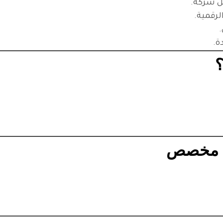
كل شركة.
لرقمية.
.
ة.
؟
ض مخصص