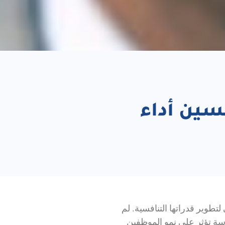
حسين أداء
تطوير قدراتها التنافسية. لم
روسة تؤثر على نمو الموظفين