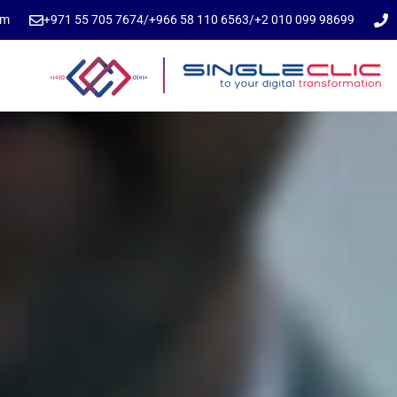
om
⁦+971 55 705 7674⁩
/