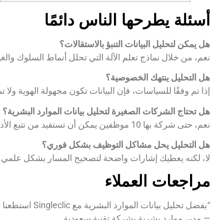
أسئلة يطرحها الناس دائمًا
هل يمكن لتحليل البيانات التنبؤ بالاستقالات؟
نعم، من خلال نماذج تعلم الآلة التي تحلل أنماط السلوك والغي
هل التحليل ينتهك الخصوصية؟
إذا تم وفقًا للسياسات، فإن البيانات تكون مجهولة الهوية ول
هل تحتاج الشركات الصغيرة لتحليل بيانات الموارد البشرية؟
نعم، حتى شركة بها 10 موظفين يمكن أن تستفيد من تتبع الأداء والرضا.
هل التحليل يحل مشاكل التوظيف بشكل فوري؟
لا، لكنه يعطيك إشارات واضحة لتصحيح المسار بشكل علمي.
مراجعات العملاء
“بفضل تحليل بيانات الموارد البشرية مع Singleclic استطعنا تقليل معدل الاستقالات بنسبة 30% خلال 6 أشهر فقط”
— مدير موارد بشرية بشركة تقنية سعودية