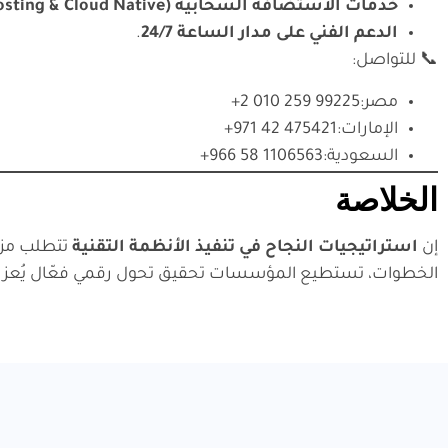
خدمات الاستضافة السحابية (Hosting & Cloud Native)
الدعم الفني على مدار الساعة 24/7
.
📞 للتواصل:
مصر:
⁦+2 010 259 99225⁩
الإمارات:
⁦+971 42 475421⁩
السعودية:
⁦+966 58 1106563⁩
الخلاصة
إن
استراتيجيات النجاح في تنفيذ الأنظمة التقنية
الخطوات، تستطيع المؤسسات تحقيق تحول رقمي فعّال يُعزز م