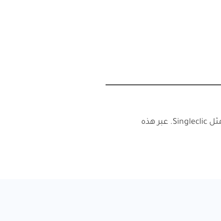
تتطلب مزيجاً من التخطيط، إشراك الموظفين، واختيار مزود تقني ذو خبرة مثل Singleclic. عبر هذه