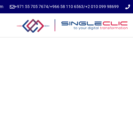
om
⁦+971 55 705 7674⁩
/