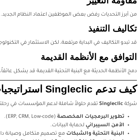
مقاومة التغيير
من أبرز التحديات رفض بعض الموظفين اعتماد النظام الجديد. 
تكاليف التنفيذ
قد تبدو التكاليف في البداية مرتفعة، لكن الاستثمار في التكنولو
التوافق مع الأنظمة القديمة
دمج الأنظمة الحديثة مع البنية التحتية القديمة قد يشكل عائقاً،
كيف تدعم Singleclic استراتيجيات النجاح في الأنظمة التقنية؟
شركة
Singleclic
تقدم حلولاً شاملة لدعم المؤسسات في رحلتها
تطوير البرمجيات المخصصة
(ERP, CRM, Low-code).
الأمن السيبراني
لحماية البيانات.
البنية التحتية والشبكات
مع تصميم متكامل وصيانة دائ