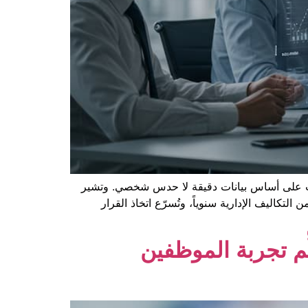
رة الموارد البشرية (HR Reports) كأداة حاسمة لوضع القرارات على أساس بيانات دقيقة لا حدس شخصي. وتشير
Forbes Adv لأنظمة الموارد البشرية إلى أنّ المؤسسات الصغيرة التي تعتمد تقارير HR مؤتمتة توفر حتى 30 ٪ من التكاليف الإدارية سنوياً، وتُسرّع اتخاذ القرار
ّم تجربة الموظفين