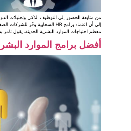
معظم احتياجات الموارد البشرية الحديثة. يقول تامر بدر مالك Singleclic: «البرنامج
أفضل برامج الموارد البشرية 