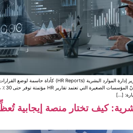
بينما تتسابق الشركات لتبنّي التحول الرقمي، تبرز تقارير إدا
دراسة isor
رية: كيف تختار منصة إيجابية تُعظِ