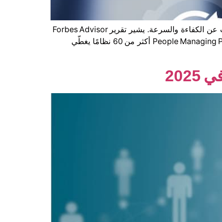
من متابعة الحضور إلى التوظيف الذكي وتحليلات الدوران، صارت تطبيقات الموارد البشرية العمود الفقري لكل شركة تبحث عن الكفاءة والسرعة. يشير تقرير Forbes Advisor
إلى أن اعتماد برامج HR السحابية وفّر للشركات الصغيرة 30 ٪ من التكاليف الإدارية خلال 2024، بينما أحصى موقع People Managing People أكثر من 60 نظامًا يغطّي
202