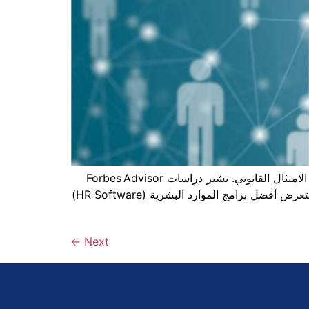
باتت إدارة الموارد البشرية عاملًا حاسمًا في بقاء الشركات وتوسّعها، خصوصًا مع التحوّل إلى العمل المختلط وازدياد ضغوط الامتثال القانوني. تشير دراسات Forbes Advisor
إلى أن حلول HR السحابية وفّرت للمؤسسات الصغيرة توفيرًا سنويًا يصل إلى 30 % من التكاليف الإدارية. في هذا الدليل نستعرض أفضل برامج الموارد البشرية (HR Software)
←
Next