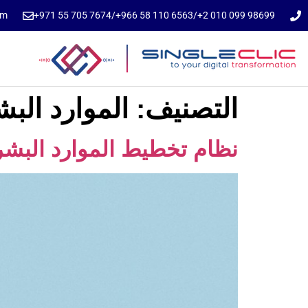
om
⁦+971 55 705 7674⁩
/
⁦+966 58 110 6563⁩
⁦/⁩
⁦+2 010 099 98699⁩
التصنيف:
الموارد البش
نظام تخطيط الموارد البشري