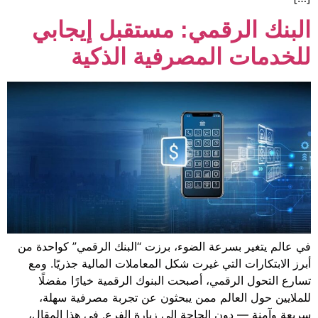
قمي: مستقبل إيجابي
لمصرفية الذكية
ة الضوء، برزت “البنك الرقمي” كواحدة من
ي غيرت شكل المعاملات المالية جذريًا. ومع
، أصبحت البنوك الرقمية خيارًا مفضلًا
م ممن يبحثون عن تجربة مصرفية سهلة،
الحاجة إلى زيارة الفرع. في هذا المقال،