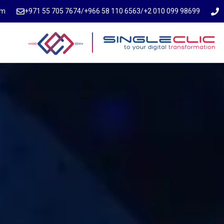
om
⁦+971 55 705 7674⁩
/