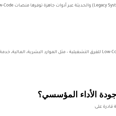
بدلاً من الاعتماد الكامل على مطورين متخصصين، يسمح Low-Code للفرق التشغيلية – مثل الموارد الب