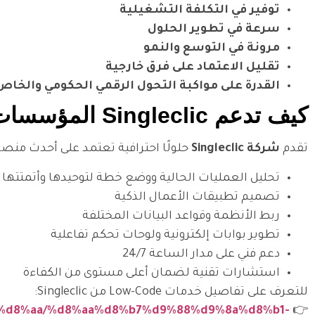
توفير في التكلفة التشغيلية
سرعة في تطوير الحلول
مرونة في التوسع والنمو
تقليل الاعتماد على فرق خارجية
القدرة على مواكبة التحول الرقمي الحكومي والخاص
كيف تدعم Singleclic المؤسسات في بناء حلول Low-Code متقدمة؟
تقدم
شركة Singleclic
حلولًا احترافية تعتمد على أحدث منصات Low-Code، وتشمل خدما
تحليل العمليات الحالية ووضع خطة لتوحيدها وأتمتتها
تصميم تطبيقات الأعمال الذكية
ربط الأنظمة وقواعد البيانات المختلفة
تطوير بوابات إلكترونية ولوحات تحكم تفاعلية
دعم فني على مدار الساعة 24/7
استشارات تقنية لضمان أعلى مستوى من الكفاءة
للتعرف على تفاصيل خدمات Low-Code من Singleclic:
%a7%d8%aa/%d8%aa%d8%b7%d9%88%d9%8a%d8%b1-
👉