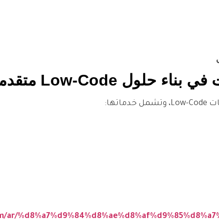
تها:
ic.com/ar/%d8%a7%d9%84%d8%ae%d8%af%d9%85%d8