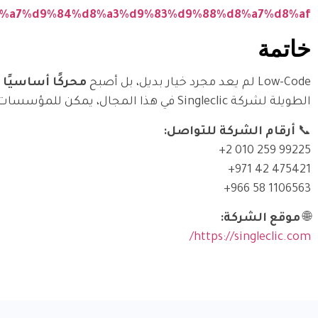
%a7%d9%84%d8%a3%d9%83%d9%88%d8%a7%d8%af/
خاتمة
Low-Code لم يعد مجرد خيار بديل، بل أصبح
محركًا أساسيًا
الطويلة لشركة Singleclic في هذا المجال، يمكن للمؤسسات التحول بسرعة إلى بيئة أكثر ذكاءً، مرونةً، وتكاملاً.
📞
أرقام الشركة للتواصل:
⁦+2 010 259 99225⁩
⁦+971 42 475421⁩
⁦+966 58 1106563⁩
🌐
موقع الشركة:
https://singleclic.com/