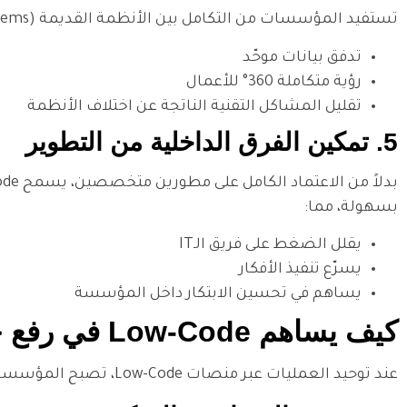
تستفيد المؤسسات من التكامل بين الأنظمة القديمة (Legacy Systems) والحديثة عبر أدوات جاهزة توفرها منصات Low-Code. النتيجة:
تدفق بيانات موحّد
رؤية متكاملة 360° للأعمال
تقليل المشاكل التقنية الناتجة عن اختلاف الأنظمة
5. تمكين الفرق الداخلية من التطوير
بسهولة، مما:
يقلل الضغط على فريق الـIT
يسرّع تنفيذ الأفكار
يساهم في تحسين الابتكار داخل المؤسسة
كيف يساهم Low-Code في رفع جودة الأداء المؤسسي؟
عند توحيد العمليات عبر منصات Low-Code، تصبح المؤسسة قادرة على: