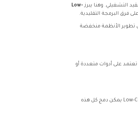
يد التشغيلي. وهنا يبرز
Low-
لى فرق البرمجة التقليدية.
لمشاريع الناجحة في تطوير الأنظمة منخفضة
 تلك التي تعتمد على أدوات متعددة أو
المنشآت عادة تستخدم أنظمة متفرقة لإدارة المهام، العمليات المالية، الموارد البشرية، الدعم الفني وغيرها. من خلال Low-Code يمكن دمج كل هذه