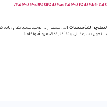
%d9%85%d9%86%d8%ae%d9%81%d8%b6-%d8
 لتطوير المؤسسات
التي تسعى إلى توحيد عملياتها وزيادة كف